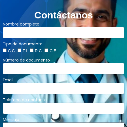
Contáctanos
Nombre completo
Tipo de documento
C.C
T.I
R.C
C.E
Número de documento
Email
Teléfono de contacto
Mensaje