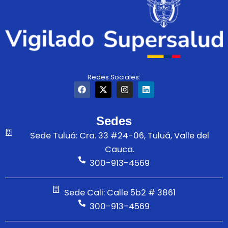
Redes Sociales:
F
X
I
L
a
-
n
i
c
t
s
n
e
w
t
k
b
i
a
e
Sedes
o
t
g
d
o
t
r
i
Sede Tuluá: Cra. 33 #24-06, Tuluá, Valle del
k
e
a
n
Cauca.
r
m
300-913-4569
Sede Cali: Calle 5b2 # 3861
300-913-4569